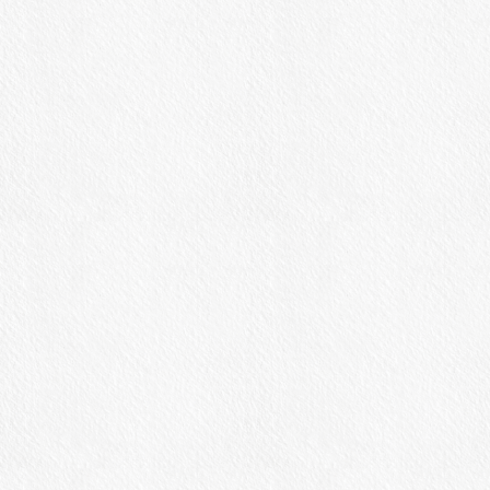
ステーキレストラン
米沢牛黄木
牛毘亭
銀座店
[米沢]道の駅米沢 内
[東京]銀座5丁目
米沢牛黄木