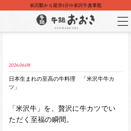
米沢駅から徒歩1分の米沢牛食事処
2026.06.08
日本生まれの至高の牛料理 「米沢牛牛カ
ツ」
「米沢牛」を、贅沢に牛カツでい
ただく至福の瞬間。