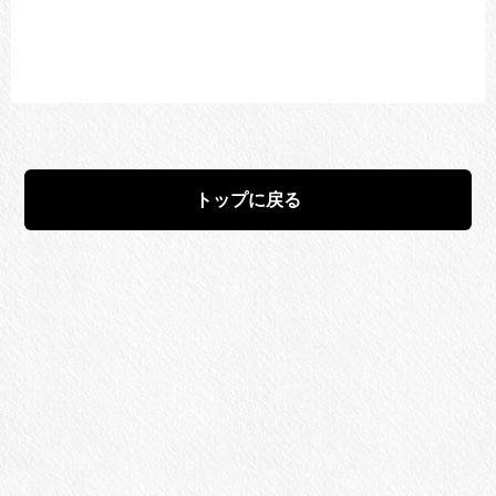
トップに戻る
ネットショップ
米沢牛黄木 総本店
レストラン金剛閣
[米沢]
[米沢]